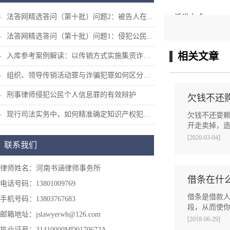
法答网精选答问（第十批）问题2：被告人在...
诉讼方式：
法答网精选答问（第十批）问题1：侵犯公民...
1、确定或协助确
相关文章
入库参考案例解读：以传销方式实施集资诈骗...
采取诉讼保全措
组织、领导传销活动罪与诈骗犯罪如何区分和...
刑事律师侵犯公民个人信息罪的有效辩护
欠钱不还
现行司法实务中，如何精准确定知识产权犯罪...
欠钱不还耍
开走卖掉，造
[2020-03-04]
联系我们
律师姓名：河南书涵律师事务所
借条在什
电话号码：13801009769
借条是借款
手机号码：13803767683
段，从而使你
邮箱地址：jslawyerwh@126.com
[2018-06-29]
执业证号：31410000MD0170672A