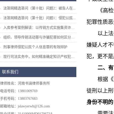
法答网精选答问（第十批）问题2：被告人在...
《高检
法答网精选答问（第十批）问题1：侵犯公民...
犯罪性质恶
入库参考案例解读：以传销方式实施集资诈骗...
以上法
组织、领导传销活动罪与诈骗犯罪如何区分和...
嫌疑人才不
刑事律师侵犯公民个人信息罪的有效辩护
犯，更不是
现行司法实务中，如何精准确定知识产权犯罪...
二、有
联系我们
根据《
律师姓名：河南书涵律师事务所
徒刑以上刑
电话号码：13801009769
手机号码：13803767683
身份不明的
邮箱地址：jslawyerwh@126.com
需要注
执业证号：31410000MD0170672A