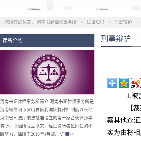
您所在的位置：
河南书涵律师事务所
>
法律知识
>
刑事辩护
刑事辩护
律所介绍
1.
河南书涵律师事务所简介 河南书涵律师事务所是
【裁
河南省信阳市罗山县自我国恢复律师制度以来经
河南省司法厅依法批准设立的第一家合伙律师事
案其他查证
务所。书涵所成立以来，经过律所各位同仁的不
实为由将相
断努力，律所于2019年4月被...
详细>>