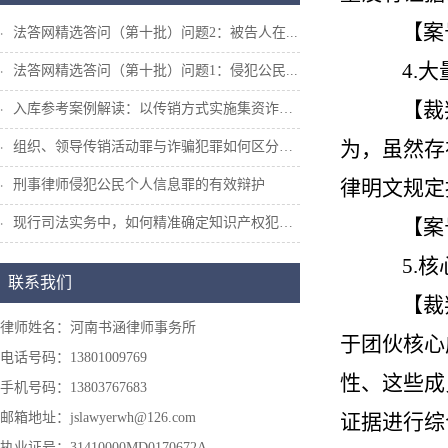
【案
法答网精选答问（第十批）问题2：被告人在...
4.
法答网精选答问（第十批）问题1：侵犯公民...
【裁
入库参考案例解读：以传销方式实施集资诈骗...
为，虽然存
组织、领导传销活动罪与诈骗犯罪如何区分和...
律明文规定
刑事律师侵犯公民个人信息罪的有效辩护
现行司法实务中，如何精准确定知识产权犯罪...
【案
5.
联系我们
【裁
律师姓名：河南书涵律师事务所
于团伙核心
电话号码：13801009769
性、这些成
手机号码：13803767683
邮箱地址：jslawyerwh@126.com
证据进行综
执业证号：31410000MD0170672A