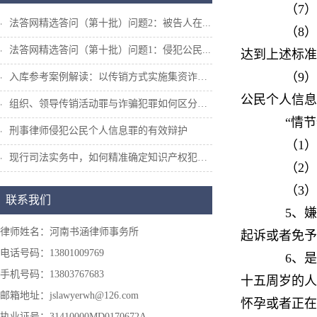
（7）违
法答网精选答问（第十批）问题2：被告人在...
（8）将
法答网精选答问（第十批）问题1：侵犯公民...
达到上述标准
（9）曾
入库参考案例解读：以传销方式实施集资诈骗...
公民个人信息
组织、领导传销活动罪与诈骗犯罪如何区分和...
“情节特
刑事律师侵犯公民个人信息罪的有效辩护
（1）造
现行司法实务中，如何精准确定知识产权犯罪...
（2）造
（3）数
联系我们
5、嫌疑
律师姓名：河南书涵律师事务所
起诉或者免予
电话号码：13801009769
6、是否
手机号码：13803767683
十五周岁的人
邮箱地址：jslawyerwh@126.com
怀孕或者正在
执业证号：31410000MD0170672A