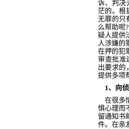
诉、判决
茫的。根据
无罪的只
么帮助呢
疑人提供
人涉嫌的
在押的犯
审查批准
出要求的
提供多项
1、向侦
在很多情
惧心理而
留通知书
件。在亲