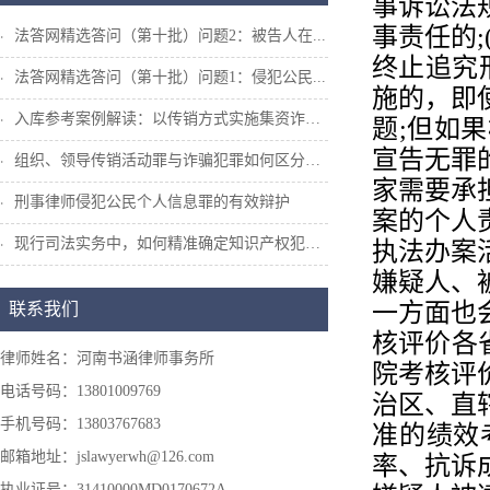
事诉讼法
事责任的
法答网精选答问（第十批）问题2：被告人在...
终止追究
法答网精选答问（第十批）问题1：侵犯公民...
施的，即
入库参考案例解读：以传销方式实施集资诈骗...
题;但如
宣告无罪
组织、领导传销活动罪与诈骗犯罪如何区分和...
家需要承
刑事律师侵犯公民个人信息罪的有效辩护
案的个人
现行司法实务中，如何精准确定知识产权犯罪...
执法办案
嫌疑人、
一方面也
联系我们
核评价各
律师姓名：河南书涵律师事务所
院考核评
电话号码：13801009769
治区、直
手机号码：13803767683
准的绩效
邮箱地址：jslawyerwh@126.com
率、抗诉
执业证号：31410000MD0170672A