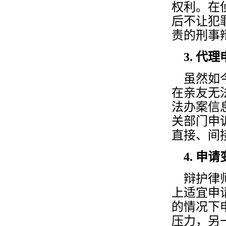
权利。在
后不让犯
责的刑事
3. 代
虽然如今
在亲友无
法办案信
关部门申
直接、间
4. 申
辩护律师
上适宜申
的情况下
压力，另