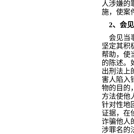
人涉嫌的
施，使案
2、会见
会见当事
坚定其积
帮助，使
的陈述。
出刑法上
害人陷入
物的目的
方法使他
针对性地
证据，在
诈骗他人
涉罪名的