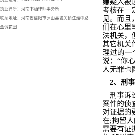
嫌疑人被
考核在一
执业律所：河南书涵律师事务所
见。而且
联系地址：河南省信阳市罗山县城关镇江淮中路
们在心里
金诚花园
法机关，
其它机关
理过的一
说：“你
人无罪也同
2、刑事
刑事诉讼
案件的侦
对证据的
在;拘留
需要有证