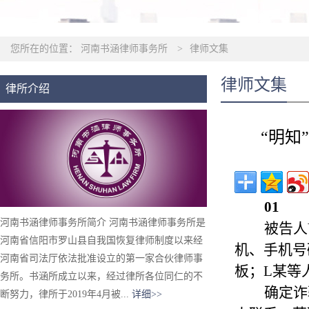
您所在的位置：
河南书涵律师事务所
>
律师文集
律师文集
律所介绍
“明知
01
河南书涵律师事务所简介 河南书涵律师事务所是
被告人
河南省信阳市罗山县自我国恢复律师制度以来经
机、手机号
河南省司法厅依法批准设立的第一家合伙律师事
板；L某等
务所。书涵所成立以来，经过律所各位同仁的不
确定诈
断努力，律所于2019年4月被...
详细>>