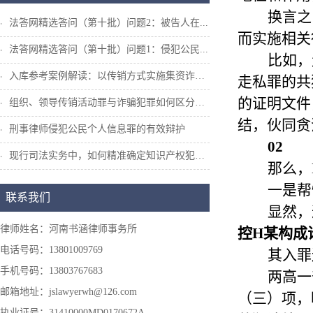
换言之
法答网精选答问（第十批）问题2：被告人在...
而实施相关
法答网精选答问（第十批）问题1：侵犯公民...
比如，
入库参考案例解读：以传销方式实施集资诈骗...
走私罪的共
的证明文件
组织、领导传销活动罪与诈骗犯罪如何区分和...
结，伙同贪
刑事律师侵犯公民个人信息罪的有效辩护
02
现行司法实务中，如何精准确定知识产权犯罪...
那么，
一是帮
联系我们
显然，
律师姓名：河南书涵律师事务所
控H某构成
电话号码：13801009769
其入罪
手机号码：13803767683
两高一
邮箱地址：jslawyerwh@126.com
（三）项，
执业证号：31410000MD0170672A