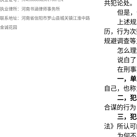
共犯论处。
执业律所：河南书涵律师事务所
但是，
联系地址：河南省信阳市罗山县城关镇江淮中路
上述规
金诚花园
历，行为次
规避调查等
怎么理
说白了
在刑事
一，单
自己，也称
二，犯
合谋的行为
三，犯
法》所认可
为何不