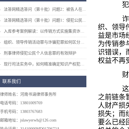
犯罪
法答网精选答问（第十批）问题2：被告人在...
诈骗犯
法答网精选答问（第十批）问题1：侵犯公民...
织、领导
入库参考案例解读：以传销方式实施集资诈骗...
益是市场
为传销参
组织、领导传销活动罪与诈骗犯罪如何区分和...
识错误，
刑事律师侵犯公民个人信息罪的有效辩护
权益不再
现行司法实务中，如何精准确定知识产权犯罪...
财产
联系我们
这是链
律师姓名：河南书涵律师事务所
之前链条
电话号码：13801009769
人财产损
手机号码：13803767683
损失；而
要么已经
邮箱地址：jslawyerwh@126.com
执业证号：31410000MD0170672A