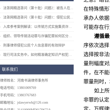
在特殊情形
法答网精选答问（第十批）问题2：被告人在...
承办人依据
法答网精选答问（第十批）问题1：侵犯公民...
可能存在行
入库参考案例解读：以传销方式实施集资诈骗...
遵循最
组织、领导传销活动罪与诈骗犯罪如何区分和...
序依次选择
刑事律师侵犯公民个人信息罪的有效辩护
选择按非法
现行司法实务中，如何精准确定知识产权犯罪...
量刑幅度对
联系我们
件，在不能
律师姓名：河南书涵律师事务所
罪量刑时，
电话号码：13801009769
如上所
手机号码：13803767683
非罪的认定
邮箱地址：jslawyerwh@126.com
定。
万辉律
执业证号：31410000MD0170672A