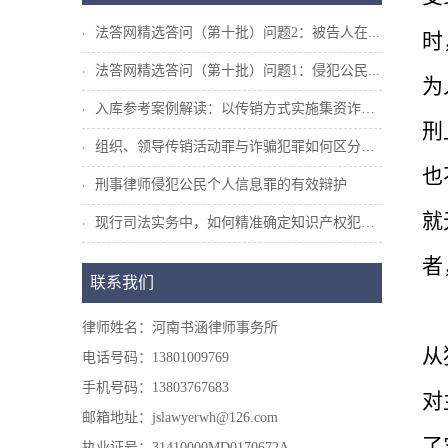
法答网精选答问（第十批）问题2：被告人在...
时
法答网精选答问（第十批）问题1：侵犯公民...
为
入库参考案例解读：以传销方式实施集资诈骗...
刑
组织、领导传销活动罪与诈骗犯罪如何区分和...
也
刑事律师侵犯公民个人信息罪的有效辩护
就
现行司法实务中，如何精准确定知识产权犯罪...
者
联系我们
律师姓名：河南书涵律师事务所
从
电话号码：13801009769
手机号码：13803767683
对
邮箱地址：jslawyerwh@126.com
了
执业证号：31410000MD0170672A