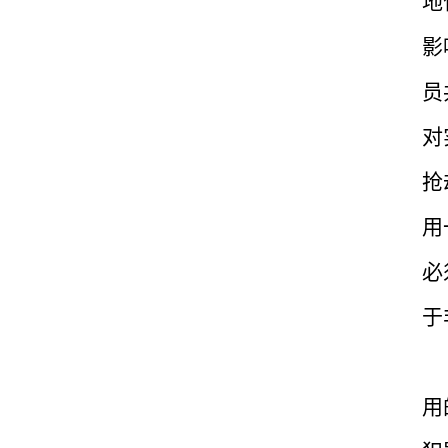
地
影
员
对
抢
用
必
于
用