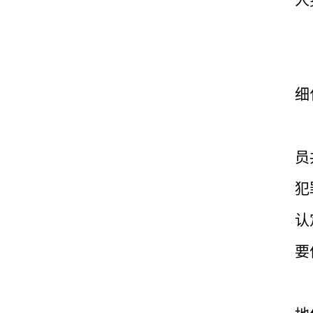
人
细
员
犯
认
要